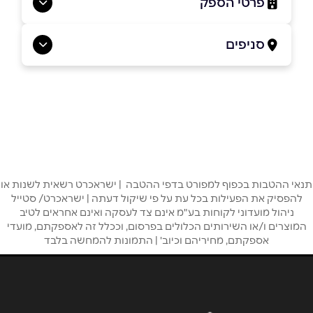
פרטי הספק
סניפים
1-700-50-60-70
גדרה
הבילויים 10 הביל"ויים 10
שם מלא
*
1-700-50-60-70
טלפון
*
אור עקיבא
תנאי ההטבות בכפוף למפורט בדפי ההטבה | ישראכרט רשאית לשנות או
להפסיק את הפעילות בכל עת על פי שיקול דעתה | ישראכרט/ סטייל
אימייל
*
ניהול מועדוני לקוחות בע"מ אינם צד לעסקה ואינם אחראים לטיב
קניון אורות שדרות הנשיא וייצמן 1
המוצרים ו/או השירותים הכלולים בפרסום, וככלל זה לאספקתם, מועדי
1-700-50-60-70
אספקתם, מחיריהם וכיוב' | התמונות להמחשה בלבד
נושא
*
אנא חזרו אלי בקשר ל...
נהריה
הודעה
*