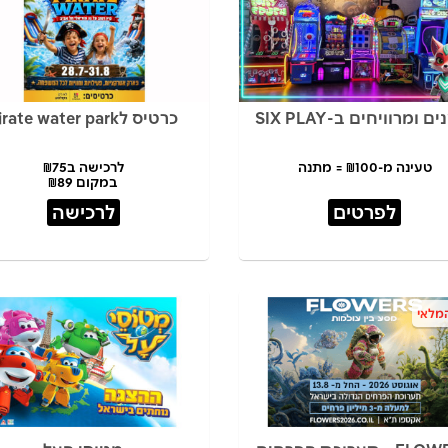
ם ומרוויחים ב-SIX PLAY
כרטיס לpirate water park
טעינה מ-₪100 = מתנה
לרכישה ב₪75
במקום ₪89
לפרטים
לרכישה
מלאי