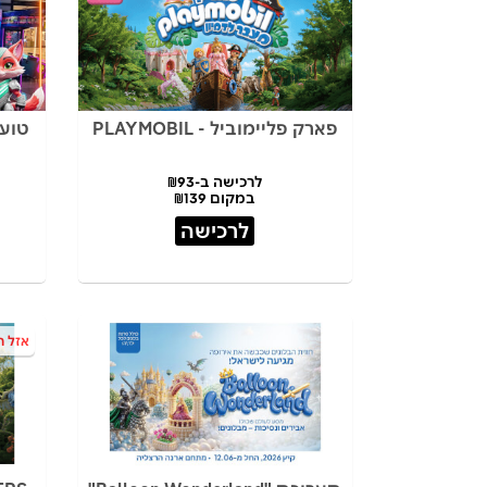
פארק פליימוביל - PLAYMOBIL
טועני
לרכישה ב-₪93
במקום ₪139
לרכישה
אזל ה