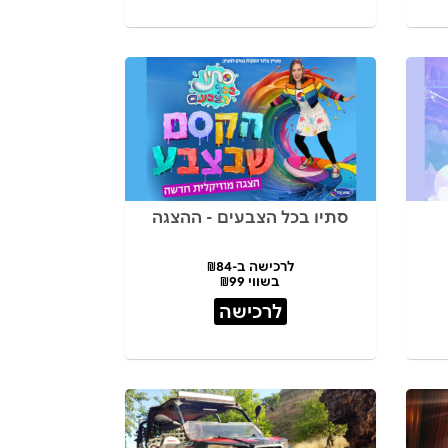
סתיו בכל הצבעים - ההצגה
לרכישה ב-₪84
בשווי ₪99
לרכישה