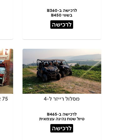
לרכישה ב-₪360
בשווי ₪450
לרכישה
מסלול רייזר ל-4
75 אסימונים STREET GAMES
לרכישה ב-₪465
טיול שטח נהיגה עצמאית
לרכישה