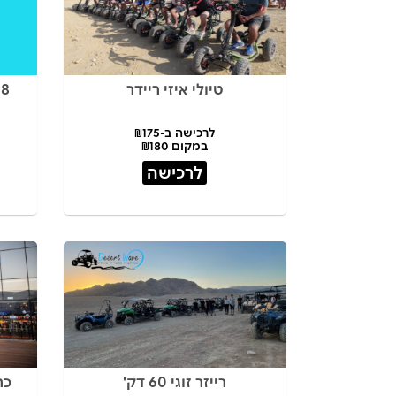
טיולי איזי ריידר
8 אטרקציות בכרטיס אחד
לרכישה ב-₪175
במקום ₪180
לרכישה
רייזר זוגי 60 דק'
כר