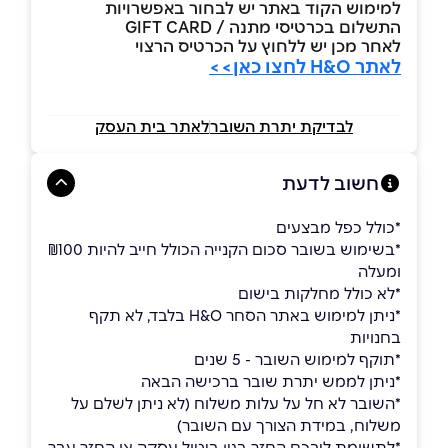
למימוש הקוד באתר יש לבחור באפשרויות
התשלום בכרטיסי מתנה / GIFT CARD
לאחר מכן יש ללחוץ על הכרטיס הרצוי
לאתר H&O לחצו כאן>>
לבדיקת יתרת השובר
לאתר בית העסק
חשוב לדעת
*כולל כפל מבצעים
*בשימוש בשובר סכום הקנייה הכולל חייב להיות ₪100
ומעלה
*לא כולל מחלקות בישום
*ניתן למימוש באתר הסחר H&O בלבד, לא תקף
בחנויות
*תוקף למימוש השובר - 5 שנים
*ניתן לממש יתרת שובר ברכישה הבאה
*השובר לא חל על עלות משלוח (לא ניתן לשלם על
משלוח, במידת הצורך עם השובר)
*לתשומת ליבכם החזר בגין ביטול עסקה או החזר עבר