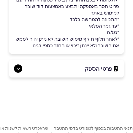
פריט חסר באספקה יתבצע באמצעות קוד שובר
למימוש באתר
*התמונה להמחשה בלבד
*עד גמר המלאי
*ט.ל.ח
*לאחר חלוף תוקף מימוש השובר, לא ניתן יהיה לממש
את השובר ולא יינתן זיכוי או החזר כספי בגינו
פרטי הספק
באתר
בפייסבוק
באינסטגרם
ביוטיוב
שם מלא
*
תנאי ההטבות בכפוף למפורט בדפי ההטבה | ישראכרט רשאית לשנות או