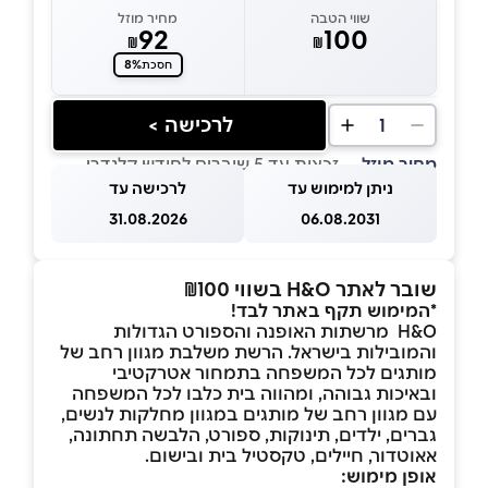
שווי הטבה
מחיר מוזל
92
100
₪
₪
8%
חסכת
לרכישה >
1
מחיר מוזל
— זכאות עד 5 שוברים לחודש קלנדרי
ניתן למימוש עד
לרכישה עד
31.08.2026
06.08.2031
שובר לאתר H&O בשווי ₪100
*המימוש תקף באתר לבד!
H&O מרשתות האופנה והספורט הגדולות
והמובילות בישראל. הרשת משלבת מגוון רחב של
מותגים לכל המשפחה בתמחור אטרקטיבי
ובאיכות גבוהה, ומהווה בית כלבו לכל המשפחה
עם מגוון רחב של מותגים במגוון מחלקות לנשים,
גברים, ילדים, תינוקות, ספורט, הלבשה תחתונה,
אאוטדור, חיילים, טקסטיל בית ובישום.
אופן מימוש: