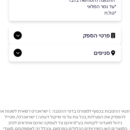
*התמונה להמחשה בלבד
*עד גמר המלאי
*ט.ל.ח
פרטי הספק
09-7672442
סניפים
באתר
בפייסבוק
ראשון לציון
פרימן 20
09-7672442
שם מלא
*
טלפון
*
תנאי ההטבות בכפוף למפורט בדפי ההטבה | ישראכרט רשאית לשנות או
להפסיק את הפעילות בכל עת על פי שיקול דעתה | ישראכרט/ סטייל
ניהול מועדוני לקוחות בע"מ אינם צד לעסקה ואינם אחראים לטיב
המוצרים ו/או השירותים הכלולים בפרסום, וככלל זה לאספקתם, מועדי
אימייל
*