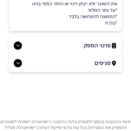
את השובר ולא יינתן זיכוי או החזר כספי בגינו
*עד גמר המלאי
*התמונה להמחשה בלבד
*ט.ל.ח
פרטי הספק
04-9085198
סניפים
באתר
בפייסבוק
באינסטגרם
קיבוץ כישור
ד.נ. בקעת בית הכרם
04-9085198
שם מלא
*
טלפון
*
תנאי ההטבות בכפוף למפורט בדפי ההטבה | ישראכרט רשאית לשנות או
להפסיק את הפעילות בכל עת על פי שיקול דעתה | ישראכרט/ סטייל