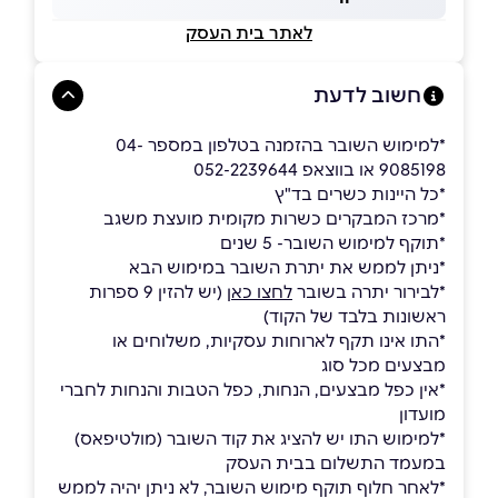
לאתר בית העסק
חשוב לדעת
*למימוש השובר בהזמנה בטלפון במספר 04-
9085198 או בווצאפ 052-2239644
*כל היינות כשרים בד"ץ
*מרכז המבקרים כשרות מקומית מועצת משגב
*תוקף למימוש השובר- 5 שנים
*ניתן לממש את יתרת השובר במימוש הבא
*לבירור יתרה בשובר
לחצו כאן
(יש להזין 9 ספרות
ראשונות בלבד של הקוד)
*התו אינו תקף לארוחות עסקיות, משלוחים או
מבצעים מכל סוג
*אין כפל מבצעים, הנחות, כפל הטבות והנחות לחברי
מועדון
*למימוש התו יש להציג את קוד השובר (מולטיפאס)
במעמד התשלום בבית העסק
*לאחר חלוף תוקף מימוש השובר, לא ניתן יהיה לממש