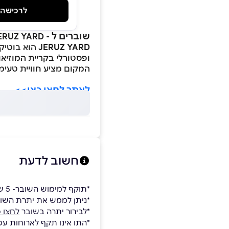
לרכישה
שוברים ל -
ERUZ YARD
JERUZ YARD
הוא בוטיק 
ופסטורלי בקריית המוזיא
המקום מציע חוויית טעימות
לאתר לחצו כאן>>
חשוב לדעת
*תוקף למימוש השובר- 5 שנים.
*ניתן לממש את יתרת השו
*לבירור יתרה בשובר
לחצו כ
*התו אינו תקף לארוחות עס