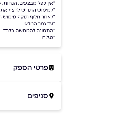
*אין כפל מבצעים, הנחות, 
*למימוש התו יש להציג את
*לאחר חלוף תוקף מימוש השו
*עד גמר המלאי
*התמונה להמחשה בלבד
*ט.ל.ח
פרטי הספק
0796-950-350
סניפים
באתר
בפייסבוק
פתח תקווה
קריית המוזיאונים ארל
שם מלא
*
30
0796-950-350