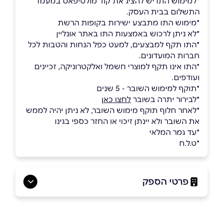
*למימוש התו יש להציג את קוד מולטיפאס במעמד
התשלום בבית העסק.
*מימוש התו מתבצע ישירות בקופות הרשת
*לא ניתן לרכוש באמצעות התו באתר אונליין
*התו תקף למבצעים, למעט כפל הנחות והטבות לכל
חברות המועדונים.
*התו אינו תקף למוצרי חשמל ואלקטרוניקה, זכיינים
ועודפים.
*תוקף למימוש השובר - 5 שנים
*לבירור יתרה בשובר
לחצו כאן
*לאחר חלוף תוקף מימוש השובר, לא ניתן יהיה לממש
את השובר ולא יינתן זיכוי או החזר כספי בגינו
*עד גמר המלאי
*ט.ל.ח
פרטי הספק