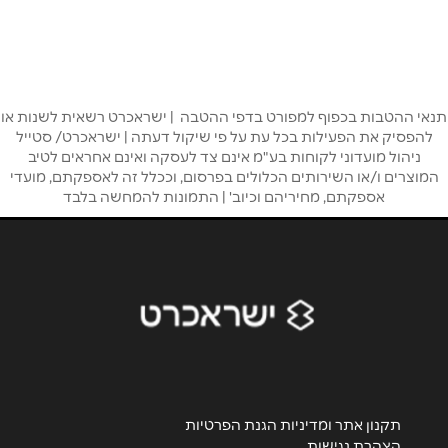
שם מלא
*
טלפון
*
תנאי ההטבות בכפוף למפורט בדפי ההטבה | ישראכרט רשאית לשנות או
להפסיק את הפעילות בכל עת על פי שיקול דעתה | ישראכרט/ סטייל
אימייל
*
ניהול מועדוני לקוחות בע"מ אינם צד לעסקה ואינם אחראים לטיב
המוצרים ו/או השירותים הכלולים בפרסום, וככלל זה לאספקתם, מועדי
אספקתם, מחיריהם וכיוב' | התמונות להמחשה בלבד
נושא
*
אנא חזרו אלי בקשר ל...
הודעה
*
תקנון אתר ומדיניות הגנת הפרטיות
הצהרת נגישות
שליחה