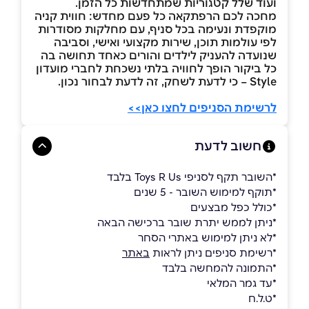
ועוד שלל קטגוריות שמתחדשות כל הזמן.
מחכה לכם הרפתקאה כל פעם מחדש: חווית קניה
מוקפדת ונעימה בכל סניף, עם מחלקות מסודרות
לפי עולמות תוכן, שירות מקצועי ואישי, וסביבה
שנועדה להעניק לילדים והורים כאחד תחושה בה
כל ביקור הופך לחוויה בלתי נשכחת לחברי מועדון
Style – כי לדעת לשחק, זה לדעת לבחור נכון.
לרשימת הסניפים לחצו כאן>>
חשוב לדעת
*השובר תקף לסניפי Toys R Us בלבד
*תוקף למימוש השובר - 5 שנים
*כולל כפל מבצעים
*ניתן לממש יתרת שובר ברכישה הבאה
*לא ניתן למימוש באתרי הסחר
*רשימת סניפים ניתן לראות
באתר
*התמונה להמחשה בלבד
*עד גמר המלאי
*ט.ל.ח