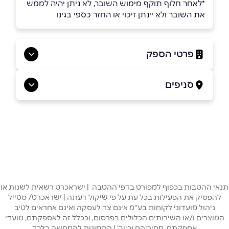
*לאחר חלוף תוקף מימוש השובר, לא ניתן יהיה לממש
את השובר ולא יינתן זיכוי או החזר כספי בגינו
פרטי הספק
052-3955355
סניפים
ראשון לציון
שם מלא
*
טוליפמן 7
052-3955355
טלפון
*
תנאי ההטבות בכפוף למפורט בדפי ההטבה | ישראכרט רשאית לשנות או
אימייל
*
להפסיק את הפעילות בכל עת על פי שיקול דעתה | ישראכרט/ סטייל
ניהול מועדוני לקוחות בע"מ אינם צד לעסקה ואינם אחראים לטיב
המוצרים ו/או השירותים הכלולים בפרסום, וככלל זה לאספקתם, מועדי
נושא
*
אספקתם, מחיריהם וכיוב' | התמונות להמחשה בלבד