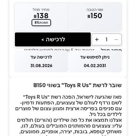
שווי הטבה
מחיר מוזל
138
150
₪
₪
8%
חסכת
לרכישה >
1
מחיר מוזל
— זכאות עד 5 שוברים לחודש קלנדרי
ניתן למימוש עד
לרכישה עד
31.08.2026
04.02.2031
שובר לרשת "Toys R Us" בשווי ₪150
מאז שהגיעה לישראל, הפכה רשת ״Toys R Us״
לשם נרדף לעולם של צעצועים, הפתעות ודמיון-
עם סניפים בפריסה ארצית ומגוון עצום של מוצרים
לילדים בכל גיל.
אצלנו תמצאו את כל מה שילדים (והורים) חולמים
עליו: צעצועים מהמותגים המובילים בעולם, לגו,
משחקי קופסא, בובות, יצירה, אופניים, ממונעים,