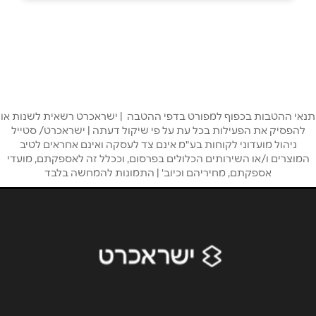
מודיעין
המעיין 2
0559969869
שם מלא
*
טלפון
*
תנאי ההטבות בכפוף למפורט בדפי ההטבה | ישראכרט רשאית לשנות או
להפסיק את הפעילות בכל עת על פי שיקול דעתה | ישראכרט/ סטייל
ניהול מועדוני לקוחות בע"מ אינם צד לעסקה ואינם אחראים לטיב
המוצרים ו/או השירותים הכלולים בפרסום, וככלל זה לאספקתם, מועדי
אימייל
*
אספקתם, מחיריהם וכיוב' | התמונות להמחשה בלבד
נושא
*
אנא חזרו אלי בקשר ל...
הודעה
*