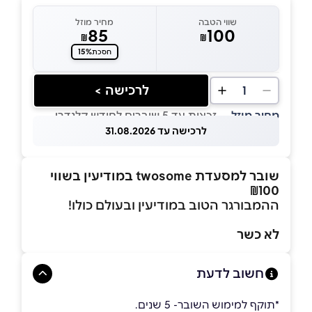
שווי הטבה
מחיר מוזל
85
100
₪
₪
15%
חסכת
לרכישה >
1
מחיר מוזל
— זכאות עד 5 שוברים לחודש קלנדרי
לרכישה עד 31.08.2026
שובר למסעדת twosome במודיעין בשווי
₪100
ההמבורגר הטוב במודיעין ובעולם כולו!
לא כשר
חשוב לדעת
*תוקף למימוש השובר- 5 שנים.