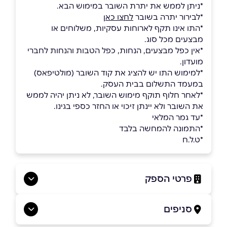
*ניתן לממש את יתרת השובר במימוש הבא.
*לבירור יתרה בשובר
לחצו כאן
*התו אינו תקף לארוחות עסקיות, משלוחים או
מבצעים מכל סוג.
*אין כפל מבצעים, הנחות, כפל הטבות והנחות לחברי
מועדון.
*למימוש התו יש להציג את קוד השובר (מולטיפאס)
במעמד התשלום בבית העסק.
*לאחר חלוף תוקף מימוש השובר, לא ניתן יהיה לממש
את השובר ולא יינתן זיכוי או החזר כספי בגינו.
*עד גמר המלאי
*התמונה להמחשה בלבד
*ט.ל.ח
פרטי הספק
0559969869
סניפים
בפייסבוק
באינסטגרם