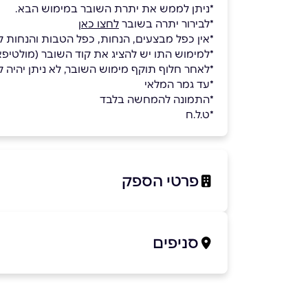
*ניתן לממש את יתרת השובר במימוש הבא.
*לבירור יתרה בשובר
לחצו כאן
*אין כפל מבצעים, הנחות, כפל הטבות והנחות לח
*למימוש התו יש להציג את קוד השובר (מולטי
*לאחר חלוף תוקף מימוש השובר, לא ניתן יהיה למ
*עד גמר המלאי
*התמונה להמחשה בלבד
*ט.ל.ח
פרטי הספק
054-499-3818
סניפים
בפייסבוק
באינסטגרם
קיבוץ לוחמי הגטאות