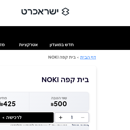
חדש במועדון
אטרקציות
מזו
דף הבית
>
בית קפה NOKI
בית קפה NOKI
שווי הטבה
מחיר
425
500
₪
₪
1
לרכישה >
מחיר מוזל
— זכאות עד 5 שוברים לחודש קלנדרי