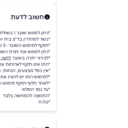
חשוב לדעת
*ניתן לממש שובר 1 בשולחן
*כשר למהדרין בד"צ בית יו
*תוקף למימוש השובר- 5 שנים.
*ניתן לממש את יתרת השו
*לבירור יתרה בשובר
לחצו כ
*התו אינו תקף לארוחות עס
*אין כפל מבצעים, הנחות, 
*למימוש התו יש להציג את
*לאחר חלוף תוקף מימוש השו
*עד גמר המלאי
*התמונה להמחשה בלבד
*ט.ל.ח