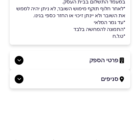
במעמד התשלום בבית העסק.
*לאחר חלוף תוקף מימוש השובר, לא ניתן יהיה לממש
את השובר ולא יינתן זיכוי או החזר כספי בגינו.
*עד גמר המלאי
*התמונה להמחשה בלבד
*ט.ל.ח
פרטי הספק
073-2665555
סניפים
באתר
בפייסבוק
באינסטגרם
הוד השרון
רח׳ הרקון 2,
073-2665555
שם מלא
*