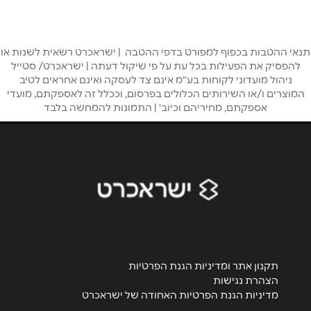
שם מלא
*
תנאי ההטבות בכפוף למפורט בדפי ההטבה | ישראכרט רשאית לשנות או
להפסיק את הפעילות בכל עת על פי שיקול דעתה | ישראכרט/ סטייל
ניהול מועדוני לקוחות בע"מ אינם צד לעסקה ואינם אחראים לטיב
טלפון
*
המוצרים ו/או השירותים הכלולים בפרסום, וככלל זה לאספקתם, מועדי
אספקתם, מחיריהם וכיוב' | התמונות להמחשה בלבד
אימייל
*
נושא
*
אנא חזרו אלי בקשר ל...
הודעה
*
תקנון אתר ומדיניות הגנת הפרטיות
הצהרת נגישות
מדיניות הגנת הפרטיות האחודה של ישראכרט