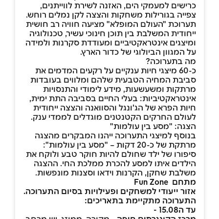
כרישים למעמקי הים, האזנה לשירת לווייתנים,
צפייה בגורילות משחקות והצצה לקן נמלים רוחש.
תערוכת "העולם המופלא" מציעה חוויה רב חושית
ייחודית המשלבת בין תוכן חינוכי עשיר, טכנולוגיה
ומיצגים אינטראקטיביים ומעודדת סקרנות ולמידה
על המגוון הביולוגי של כדור הארץ.
מה בתערוכה?
כ-60 מיצגי חיות ענקיים על רקעים המדמים את
סביבת המחיה הטבעית שלהם ומלווים בעובדות
מרתקות ומשעשעות, מידע לימודי והתנסויות
אינטראקטיביות: בעלי החיים בסביבה התת ימית,
חיות הפרא של הג'ונגל והסוואנה והצצה ייחודית
לעולם החרקים הקטנטנים מוגדלים לממדי ענק.
הצגה: "מסע בין עולמות"
בנוסף למיצגי התערוכה ייהנו המבקרים מהצגה
מרתקת של כ-20 דקות – "מסע בין עולמות":
סיפורו של ילד שחולם להיות חוקר טבע ולוקח את
הילדים איתו למסע להכרת ממלכת החי. ההצגה
משלבת שחקן, הקרנות וידאו וסצנות מונפשות.
מתחם Fun Zone
אזור ייעודי למשחקים ופעילויות בסיום התערוכה.
התערוכה מתקיימת בתאריכים:
עד ה15.08 -
מרכז הקונגרסים חיפה -
מקורה, ממוזג, יש מרחב