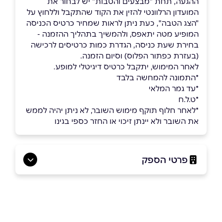
ההגעה, תחת "מבצעים והטבות" יש לבחור את
המועדון הרלוונטי להזין את הקוד שהתקבל וללחוץ על
"הצג הטבה", כעת ניתן לראות שמחיר כרטיס הכניסה
המופיע מטה יתאפס, ולהמשיך בתהליך ההזמנה -
בחירת שעת כניסה, הגדרת כמות כרטיסים לרכישה
(בעזרת כפתור הפלוס) וסיום הזמנה.
לאחר המימוש, יתקבל כרטיס דיגיטלי למופע.
*התמונה להמחשה בלבד
*עד גמר המלאי
*ט.ל.ח
*לאחר חלוף תוקף מימוש השובר, לא ניתן יהיה לממש
את השובר ולא יינתן זיכוי או החזר כספי בגינו
פרטי הספק
9066*
באתר