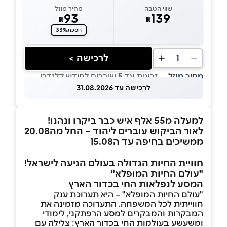
שווי הטבה
מחיר מוזל
93
139
₪
₪
33%
חסכת
לרכישה >
1
מחיר מוזל
— זכאות עד 5 שוברים לחודש קלנדרי
לרכישה עד 31.08.2026
למעלה מ55 אלף איש כבר ביקרו ונהנו!
לאור הביקוש עוברים ליהוד – החל מה20.08
ממשיכים בחיפה עד ה15.08
חוויית
החיות
הגדולה
בעולם
הגיעה לישראל!
"עולם החיות המופלא"
המסע לנפלאות החי בכדור הארץ
"עולם החיות המופלא" – היא תערוכת ענק
חווייתית לכל המשפחה. התערוכה מזמינה את
המבקרות והמבקרים למסע הרפתקני, לימודי
ומשעשע בעולמות החי בכדור הארץ: צלילה עם