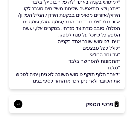
*למימוש בקניה באתר "לה פלור בוטיק" בלבד
*ייתכן ולא תתאפשר שליחת משלוחים מעבר לקו
הירוק/אזורים מסוימים בבקעת הירדן/ הגליל העליון/
אזורים מסוימים בדרום הנגב/עוטף עזה/ עוטף ים
המלח/ סובב כנרת צד מזרחי. במקרים אלו, יעשה
הספק כל שיוכל על מנת לספק.
*ניתן למימוש שובר אחד בקנייה
*כולל כפל מבצעים
*עד גמר המלאי
*התמונות להמחשה בלבד
*ט.ל.ח
*לאחר חלוף תוקף מימוש השובר, לא ניתן יהיה לממש
את השובר ולא יינתן זיכוי או החזר כספי בגינו
פרטי הספק
באתר