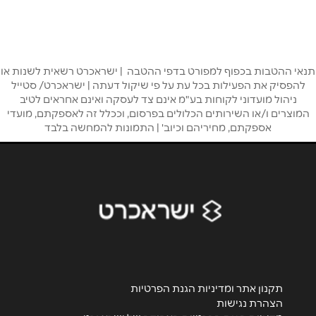
שם מלא
*
תנאי ההטבות בכפוף למפורט בדפי ההטבה | ישראכרט רשאית לשנות או
טלפון
*
להפסיק את הפעילות בכל עת על פי שיקול דעתה | ישראכרט/ סטייל
ניהול מועדוני לקוחות בע"מ אינם צד לעסקה ואינם אחראים לטיב
המוצרים ו/או השירותים הכלולים בפרסום, וככלל זה לאספקתם, מועדי
אימייל
*
אספקתם, מחיריהם וכיוב' | התמונות להמחשה בלבד
נושא
*
אנא חזרו אלי בקשר ל...
הודעה
*
תקנון אתר ומדיניות הגנת הפרטיות
הצהרת נגישות