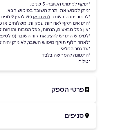
*תוקף למימוש השובר- 5 שנים.
*ניתן לממש את יתרת השובר במימוש הבא.
*לבירור יתרה בשובר
לחצו כאן
(יש להזין 9 ספרות ראשונות בלבד של הקוד)
*התו אינו תקף לארוחות עסקיות, משלוחים או מ
*אין כפל מבצעים, הנחות, כפל הטבות והנחות לח
*למימוש התו יש להציג את קוד השובר (מולטי
*לאחר חלוף תוקף מימוש השובר, לא ניתן יהיה למ
*עד גמר המלאי
*התמונה להמחשה בלבד
*ט.ל.ח
פרטי הספק
09-7410909
סניפים
באתר
בפייסבוק
באינסטגרם