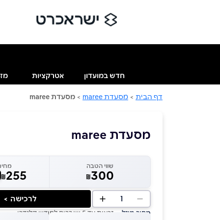
חדש במועדון
אטרקציות
מזו
דף הבית
>
מסעדת maree
>
מסעדת maree
מסעדת maree
שווי הטבה
מחיר
255
300
₪
₪
1
לרכישה >
מחיר מוזל
— זכאות עד 5 שוברים לחודש קלנדרי