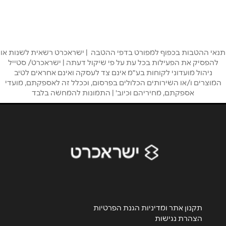
שם מלא
*
טלפון
*
תנאי ההטבות בכפוף למפורט בדפי ההטבה | ישראכרט רשאית לשנות או
להפסיק את הפעילות בכל עת על פי שיקול דעתה | ישראכרט/ סטייל
אימייל
*
ניהול מועדוני לקוחות בע"מ אינם צד לעסקה ואינם אחראים לטיב
המוצרים ו/או השירותים הכלולים בפרסום, וככלל זה לאספקתם, מועדי
אספקתם, מחיריהם וכיוב' | התמונות להמחשה בלבד
נושא
*
אנא חזרו אלי בקשר ל...
הודעה
*
תקנון אתר ומדיניות הגנת הפרטיות
הצהרת נגישות
שליחה