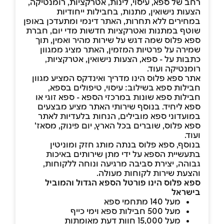
רחב של ספא, עיסוי, לינות, אטרקציות, רומנטיקה,
הצעות נישואין, מתנות, בחבילות ייחודיות
במחירים ללא תחרות, האתר דינמי ומתעדכן באופן
שוטף במתנות ואטרקציות חדשות מדי יום, חברת
ספא פלוס שמה דגש על שירות מהיר ואמין, תוך
שמירה על פרטיות המזמין, האתר מציג ממגוון
כתבות על - ספא, הצעות נישואין, אטרקציות,
רומנטיקה ועוד.
אתר ספא פלוס הינו מדריך ואינדקס המציע מגוון
חבילות ספא בשילוב: עיסוי, טיפולים בספא,
חבילות ספא שונות במרכזי הספא - ספא זוגי או
ספא ליחיד. בנוסף שירותי האתר מציע מבצעים
במועדוני ספא מובילים, הנחות בלעדיות לאתר
ספא פלוס, שוברים בכל הארץ, יום פינוק, מסאז'
ועוד.
בנוסף, ספא פלוס בנתה מותג חזק ומוניטין
בתעשיית הספא על ידי מתן שירותים באיכות
גבוהה, יצירת סביבה מרגיעה ונוחה ללקוחות,
והצעת שירות לקוחות מעולה.
ספא פלוס הינו פורטל הספא הגדול והמוביל
בישראל
מעל 140 מתחמי ספא
מעל 500 חבילות ספא וימי כייף
מעל 15,000 חוות דעת מאומתות