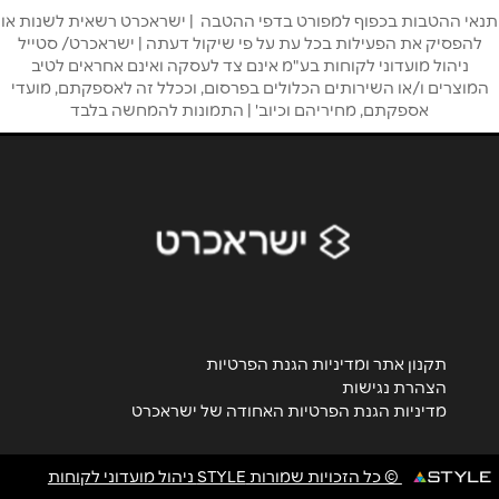
טלפון
*
תנאי ההטבות בכפוף למפורט בדפי ההטבה | ישראכרט רשאית לשנות או
להפסיק את הפעילות בכל עת על פי שיקול דעתה | ישראכרט/ סטייל
ניהול מועדוני לקוחות בע"מ אינם צד לעסקה ואינם אחראים לטיב
המוצרים ו/או השירותים הכלולים בפרסום, וככלל זה לאספקתם, מועדי
אימייל
*
אספקתם, מחיריהם וכיוב' | התמונות להמחשה בלבד
נושא
*
אנא חזרו אלי בקשר ל...
הודעה
*
תקנון אתר ומדיניות הגנת הפרטיות
הצהרת נגישות
מדיניות הגנת הפרטיות האחודה של ישראכרט
שליחה
© כל הזכויות שמורות STYLE ניהול מועדוני לקוחות