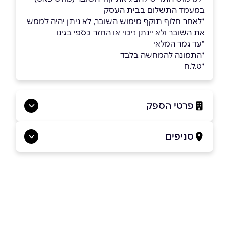
במעמד התשלום בבית העסק
*לאחר חלוף תוקף מימוש השובר, לא ניתן יהיה לממש
את השובר ולא יינתן זיכוי או החזר כספי בגינו
*עד גמר המלאי
*התמונה להמחשה בלבד
*ט.ל.ח
פרטי הספק
050-3554764
סניפים
באתר
בפייסבוק
באינסטגרם
שילה
מלאכות המשכן 2
050-3554764
שם מלא
*