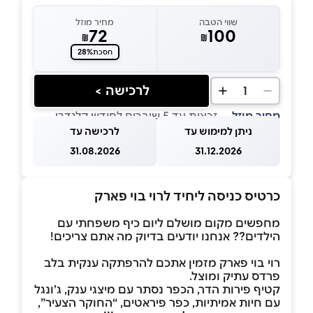
שווי הטבה
מחיר מוזל
72
100
₪
₪
28%
חסכת
לרכישה >
1
מחיר מוזל
— זכאות עד 5 שוברים לחודש קלנדרי
ניתן למימוש עד
לרכישה עד
31.08.2026
31.12.2026
כרטיס כניסה ליחיד לרוי בוי פארק
מחפשים מקום מושלם ליום כיף משפחתי עם
הילדים?? אנחנו יודעים בדיוק מה אתם צריכים!
רוי בוי פארק מזמין אתכם להרפתקה ענקית בלב
פרדס עתיק ומוצל.
קטיף פירות הדר, הכפר נסתר עם מיצגי ענק, ג’ונגל
עם חיות אמיתיות, כפר פיראטים, “החוקר הצעיר”,