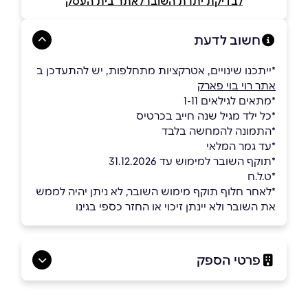
לבדיקת יתרת השובר
לאתר בית העסק
חשוב לדעת
*ייתכנו שינויים, אטרקציות מתחלפות, יש להתעדכן ב
אתר רוי בוי פארק
*מתאים לגילאים 1-11
*כל ילד מגיל שנה חייב בכרטיס
ָ*התמונה להמחשה בלבד
ָָ*עד גמר המלאי
*תוקף השובר למימוש עד 31.12.2026
*ט.ל.ח
*לאחר חלוף תוקף מימוש השובר, לא ניתן יהיה לממש
את השובר ולא יינתן זיכוי או החזר כספי בגינו
פרטי הספק
052-5470047