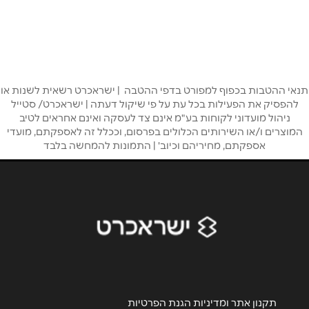
באתר
שם מלא
*
תנאי ההטבות בכפוף למפורט בדפי ההטבה | ישראכרט רשאית לשנות או
להפסיק את הפעילות בכל עת על פי שיקול דעתה | ישראכרט/ סטייל
ניהול מועדוני לקוחות בע"מ אינם צד לעסקה ואינם אחראים לטיב
טלפון
*
המוצרים ו/או השירותים הכלולים בפרסום, וככלל זה לאספקתם, מועדי
אספקתם, מחיריהם וכיוב' | התמונות להמחשה בלבד
אימייל
*
נושא
*
אנא חזרו אלי בקשר ל...
הודעה
*
תקנון אתר ומדיניות הגנת הפרטיות