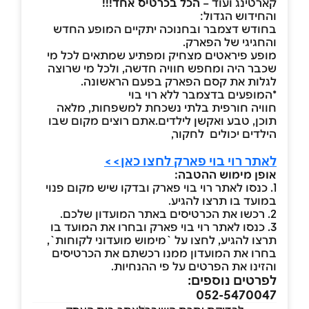
קארטינג ועוד –
הכל בכרטיס אחד!!!
והחידוש הגדול:
בחודש דצמבר ובחנוכה יתקיים המופע החדש
והחגיגי של הפארק.
מופע פיראטים מצחיק ומפתיע שמתאים לכל מי
שכבר היה ומחפש חוויה חדשה, ולכל מי שרוצה
לגלות את קסם הפארק בפעם הראשונה.
*המופעים בדצמבר ללא רוי בוי
חוויה חורפית בלתי נשכחת למשפחות, מלאה
תוכן, טבע ואקשן לילדים.
אתם רוצים מקום שבו
הילדים יכולים לחקור,
לאתר רוי בוי פארק לחצו כאן>>
אופן מימוש ההטבה:
1. כנסו לאתר רוי בוי פארק ובדקו שיש מקום פנוי
במועד בו תרצו להגיע.
2. רכשו את הכרטיסים באתר המועדון שלכם.
3. כנסו לאתר רוי בוי פארק ובחרו את המועד בו
תרצו להגיע, לחצו על `מימוש מועדוני לקוחות`,
בחרו את המועדון ממנו רכשתם את הכרטיסים
והזינו את הפרטים על פי ההנחיות.
לפרטים נוספים:
052-5470047