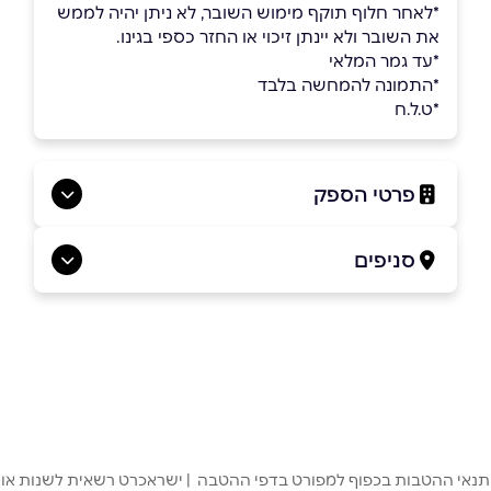
*לאחר חלוף תוקף מימוש השובר, לא ניתן יהיה לממש
את השובר ולא יינתן זיכוי או החזר כספי בגינו.
*עד גמר המלאי
*התמונה להמחשה בלבד
*ט.ל.ח
פרטי הספק
0732665555
סניפים
בפייסבוק
באינסטגרם
ראשון לציון
מזל אליעזר פינת לזרוב
0732665555
שם מלא
*
טלפון
*
תנאי ההטבות בכפוף למפורט בדפי ההטבה | ישראכרט רשאית לשנות או