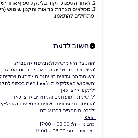
2. לאחר הטענת הקוד בלינק מסעיף אחד יש להוריד את אפליקציית freefit/להיכנס אליה, להזין את מספר הטלפון אותו הזנתם בלינק
3. ממלאים הצהרת בריאות ותקנון שימוש (רק בפעם הראשונה בחיבור לאפליקצייה)
ומתחילים להתאמן.
חשוב לדעת
*ההטבה היא אישית ולא ניתנת להעברה.
*השימוש בכרטיסייה בהתאם למדניות המועדון המעוד
*רשימת המועדונים משתנה מעת לעת ויכולים להי
*השימוש באפליקציית freefit הינה בכפוף לתקנון השירות.
*לתקנון
לחצו כאן
*לרשימת המועדונים והמחירים
לחצו כאן
*הכניסה למועדונים השונים באמצעות האפליקצי
*לפרטים נוספים דברו איתנו:
ווצאפ
ימים א' – ה': 08:00 – 17:00
ימי ו' וערבי חג: 08:00 – 13:00