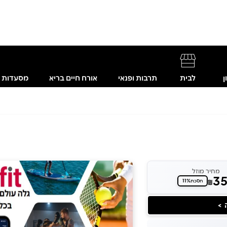
ן
לבית
תרבות ופנאי
אורח חיים בריא
מסעדות
מחיר מוזל
3
11%
₪
חסכת
 >