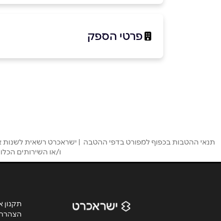
פרטי הספק
03-3730300
באתר
שם מלא
*
תנאי ההטבות בכפוף למפורט בדפי ההטבה | ישראכרט רשאית לשנות או ל
ו/או השירותים הכלו
טלפון
*
נושא
*
תקנון א
הצהרת 
אנא חזרו אלי בקשר ל...