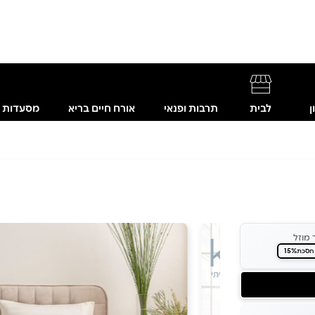
ן
לבית
תרבות ופנאי
אורח חיים בריא
מסעדות
 מוזל
15%
חסכת