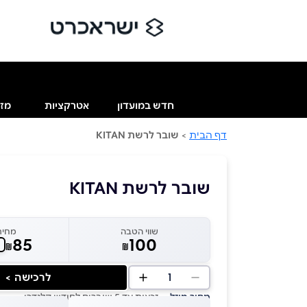
חדש במועדון
אטרקציות
מזו
דף הבית
>
שובר לרשת KITAN
שובר לרשת KITAN
שווי הטבה
מחיר
85
100
₪
₪
1
לרכישה >
מחיר מוזל
— זכאות עד 5 שוברים לחודש קלנדרי