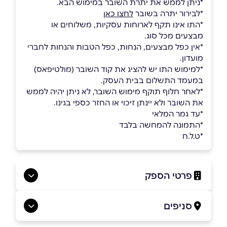
*ניתן לממש את יתרת השובר במימוש הבא.
*לבירור יתרה בשובר
לחצו כאן
*התו אינו תקף לארוחות עסקיות, משלוחים או
מבצעים מכל סוג.
*אין כפל מבצעים, הנחות, כפל הטבות והנחות לחברי
מועדון.
*למימוש התו יש להציג את קוד השובר (מולטיפאס)
במעמד התשלום בבית העסק.
*לאחר חלוף תוקף מימוש השובר, לא ניתן יהיה לממש
את השובר ולא יינתן זיכוי או החזר כספי בגינו.
*עד גמר המלאי
*התמונה להמחשה בלבד
*ט.ל.ח
פרטי הספק
052-557-5075
סניפים
באתר
בפייסבוק
באינסטגרם