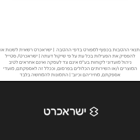
ראשון לציון
המאה ועשרים 4
052-557-5075
שם מלא
*
טלפון
*
תנאי ההטבות בכפוף למפורט בדפי ההטבה | ישראכרט רשאית לשנות או
להפסיק את הפעילות בכל עת על פי שיקול דעתה | ישראכרט/ סטייל
ניהול מועדוני לקוחות בע"מ אינם צד לעסקה ואינם אחראים לטיב
המוצרים ו/או השירותים הכלולים בפרסום, וככלל זה לאספקתם, מועדי
אימייל
*
אספקתם, מחיריהם וכיוב' | התמונות להמחשה בלבד
נושא
*
אנא חזרו אלי בקשר ל...
הודעה
*