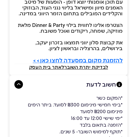
עם תוכן אומנותי יוצא דופן - הופעות של מיטב
האמנים מיוון ומישראל בליווי נגני העוד, הבוזוקי
והקלידים המובילים בתחום הזמר היווני במדינה.
הצטרפו אלינו לחווית בילוי Dinner & Party מלאת
מוזיקה, שמחה, ריקודים ואוכל משובח.
את קבוצת סלון יווני תמצאו בזכרון יעקב,
בירושלים, בהרצליה ובראשון לציון.
להזמנת מקום במסעדה לחצו כאן>>
לבדיקת יתרת השובר
לאתר בית העסק
חשוב לדעת
*המקום כשר
*בימי חמישי מינימום ₪300 לסועד. ביתר הימים
מינימום ₪200 לסועד
*ימי שישי 12:00 עד 16:00
*הזמנה בתאום בלבד
*תוקף למימוש השובר- 5 שנים.