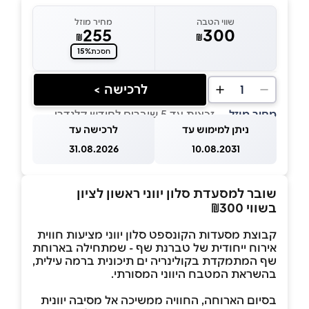
שווי הטבה
מחיר מוזל
255
300
₪
₪
15%
חסכת
לרכישה >
1
מחיר מוזל
— זכאות עד 5 שוברים לחודש קלנדרי
ניתן למימוש עד
לרכישה עד
31.08.2026
10.08.2031
שובר למסעדת סלון יווני ראשון לציון
בשווי ₪300
קבוצת מסעדות הקונספט סלון יווני מציעות חווית
אירוח ייחודית של טברנת שף - שמתחילה בארוחת
שף המתמקדת בקולינריה ים תיכונית ברמה עילית,
בהשראת המטבח היווני המסורתי.
בסיום הארוחה, החוויה ממשיכה אל מסיבה יוונית