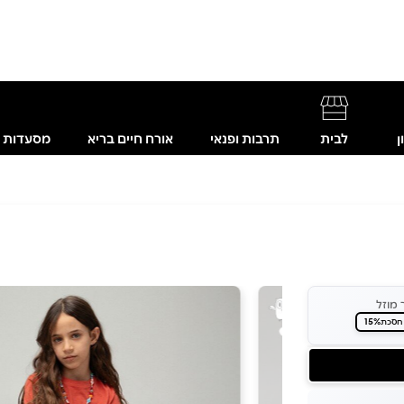
ן
לבית
תרבות ופנאי
אורח חיים בריא
מסעדות
 מוזל
15%
חסכת