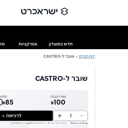
חדש במועדון
אטרקציות
מזו
דף הבית
>
שובר ל-CASTRO
שובר ל-CASTRO
שווי הטבה
מחיר
85
100
₪
₪
1
לרכישה >
מחיר מוזל
— זכאות עד 5 שוברים לחודש קלנדרי