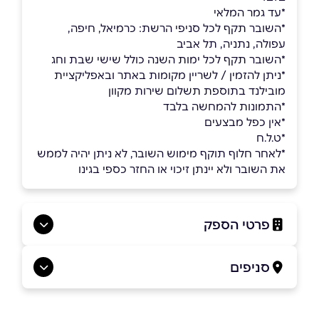
*עד גמר המלאי
*השובר תקף לכל סניפי הרשת: כרמיאל, חיפה,
עפולה, נתניה, תל אביב
*השובר תקף לכל ימות השנה כולל שישי שבת וחג
*ניתן להזמין / לשריין מקומות באתר ובאפליקציית
מובילנד בתוספת תשלום שירות מקוון
*התמונות להמחשה בלבד
*אין כפל מבצעים
*ט.ל.ח
*לאחר חלוף תוקף מימוש השובר, לא ניתן יהיה לממש
את השובר ולא יינתן זיכוי או החזר כספי בגינו
פרטי הספק
באתר
בפייסבוק
באינסטגרם
סניפים
כרמיאל