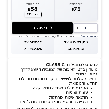
שווי הטבה
מחיר מוזל
58
75
₪
₪
23%
חסכת
לרכישה >
1
מחיר מוזל
— זכאות עד 5 שוברים לחודש קלנדרי
ניתן למימוש עד
לרכישה עד
31.08.2026
31.12.2026
כרטיס למובילנד CLASSIC
מועדון סרטי האיכות של המובילנד יוצא לדרך
באופן רשמי!
חוויה מושלמת לשישי בבוקר במתחם מובילנד
החדש והמפואר:
התכנסות לבר שתייה חמה וקלה
עוגות ועוגיות
הרצאה איכות מרתקת
וצפייה בסרט איכותי בטרום בכורה / אחר
מועדון סרטי האיכות הינו הוא מסע קולנועי מגוון