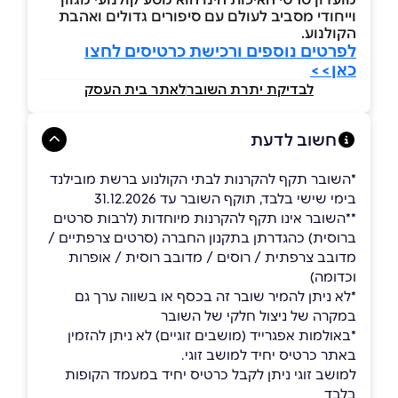
וייחודי מסביב לעולם עם סיפורים גדולים ואהבת
הקולנוע.
לפרטים נוספים ורכישת כרטיסים לחצו
כאן>>
לבדיקת יתרת השובר
לאתר בית העסק
חשוב לדעת
*השובר תקף להקרנות לבתי הקולנוע ברשת מובילנד
בימי שישי בלבד, תוקף השובר עד 31.12.2026
**השובר אינו תקף להקרנות מיוחדות (לרבות סרטים
ברוסית) כהגדרתן בתקנון החברה (סרטים צרפתיים /
מדובב צרפתית / רוסים / מדובב רוסית / אופרות
וכדומה)
*לא ניתן להמיר שובר זה בכסף או בשווה ערך גם
במקרה של ניצול חלקי של השובר
*באולמות אפגרייד (מושבים זוגיים) לא ניתן להזמין
באתר כרטיס יחיד למושב זוגי.
למושב זוגי ניתן לקבל כרטיס יחיד במעמד הקופות
בלבד