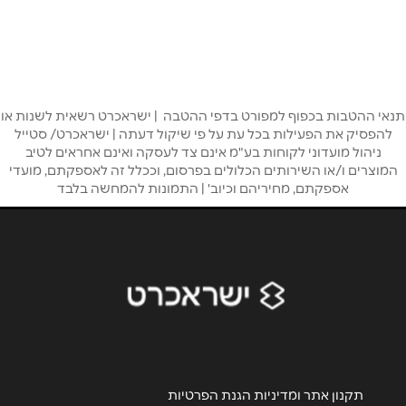
מתחם גן העיר החרושת 15
שם מלא
*
04-9033151
טלפון
*
חיפה
תנאי ההטבות בכפוף למפורט בדפי ההטבה | ישראכרט רשאית לשנות או
אימייל
*
להפסיק את הפעילות בכל עת על פי שיקול דעתה | ישראכרט/ סטייל
ניהול מועדוני לקוחות בע"מ אינם צד לעסקה ואינם אחראים לטיב
קניון עזריאלי חיפה פלימן משה 4
המוצרים ו/או השירותים הכלולים בפרסום, וככלל זה לאספקתם, מועדי
04-6497364
אספקתם, מחיריהם וכיוב' | התמונות להמחשה בלבד
נושא
*
אנא חזרו אלי בקשר ל...
נתניה
הודעה
*
Y Center גבורי ישראל 17
09-9640988
תקנון אתר ומדיניות הגנת הפרטיות