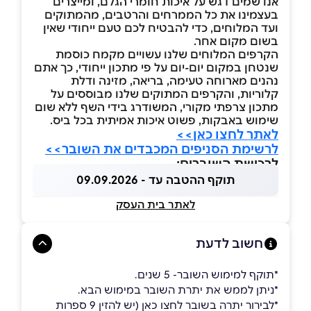
אנו שמים דגש על איכות חומרי הגלם, ומייצרים
בעצמינו את כל הממרחים והרטבים, מהמתוקים
ועד המלוחים, כדי להבטיח לכם טעם ייחודי שאין
בשום מקום אחר.
הקרפים המלוחים שלנו עשויים מקמח כוסמת
שנטחן במקום יום-יום על פי מתכון ייחודי, כך אתם
נהנים מארוחה טעימה, בריאה, מזינה ודלת
קלוריות, והקרפים המתוקים שלנו מבוססים על
מתכון צרפתי מקורי, המשודרג בידי השף ללא שום
שימוש באבקות, פשוט איכות אמיתית בכל ביס.
לאתר לחצו כאן>>
לרשימת הסניפים המכבדים את השובר>>
לרכישת השוברים:
תוקף ההטבה עד - 09.09.2026
לאתר בית העסק
חשוב לדעת
*תוקף למימוש השובר- 5 שנים.
*ניתן לממש את יתרת השובר במימוש הבא.
*לבירור יתרה בשובר לחצו כאן (יש להזין 9 ספרות