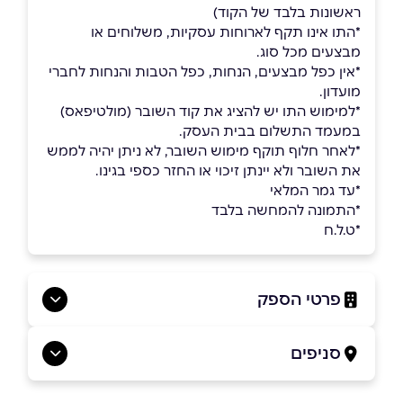
ראשונות בלבד של הקוד)
*התו אינו תקף לארוחות עסקיות, משלוחים או
מבצעים מכל סוג.
*אין כפל מבצעים, הנחות, כפל הטבות והנחות לחברי
מועדון.
*למימוש התו יש להציג את קוד השובר (מולטיפאס)
במעמד התשלום בבית העסק.
*לאחר חלוף תוקף מימוש השובר, לא ניתן יהיה לממש
את השובר ולא יינתן זיכוי או החזר כספי בגינו.
*עד גמר המלאי
*התמונה להמחשה בלבד
*ט.ל.ח
פרטי הספק
03-6358221
סניפים
באתר
בפייסבוק
באינסטגרם
תל אביב