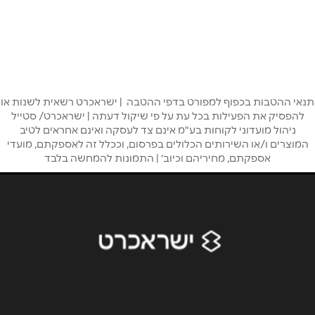
אבן גבירול 52
03-6358221
שם מלא
*
טלפון
*
תנאי ההטבות בכפוף למפורט בדפי ההטבה | ישראכרט רשאית לשנות או
להפסיק את הפעילות בכל עת על פי שיקול דעתה | ישראכרט/ סטייל
ניהול מועדוני לקוחות בע"מ אינם צד לעסקה ואינם אחראים לטיב
המוצרים ו/או השירותים הכלולים בפרסום, וככלל זה לאספקתם, מועדי
אימייל
*
אספקתם, מחיריהם וכיוב' | התמונות להמחשה בלבד
נושא
*
אנא חזרו אלי בקשר ל...
הודעה
*