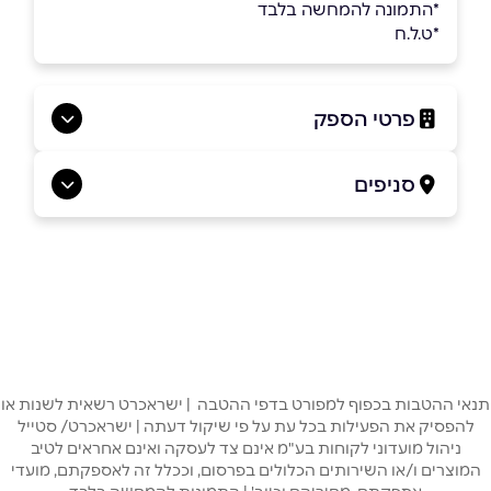
*התמונה להמחשה בלבד
*ט.ל.ח
פרטי הספק
08-6806969
סניפים
בפייסבוק
באינסטגרם
קריית גת
דרך הדרום 22
08-6806969
שם מלא
*
טלפון
*
תנאי ההטבות בכפוף למפורט בדפי ההטבה | ישראכרט רשאית לשנות או
להפסיק את הפעילות בכל עת על פי שיקול דעתה | ישראכרט/ סטייל
ניהול מועדוני לקוחות בע"מ אינם צד לעסקה ואינם אחראים לטיב
המוצרים ו/או השירותים הכלולים בפרסום, וככלל זה לאספקתם, מועדי
אימייל
*