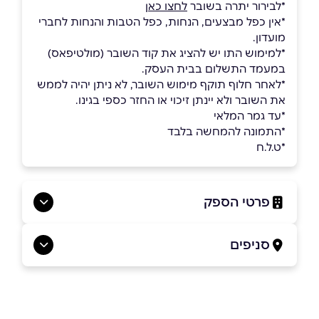
*לבירור יתרה בשובר
לחצו כאן
*אין כפל מבצעים, הנחות, כפל הטבות והנחות לחברי
מועדון.
*למימוש התו יש להציג את קוד השובר (מולטיפאס)
במעמד התשלום בבית העסק.
*לאחר חלוף תוקף מימוש השובר, לא ניתן יהיה לממש
את השובר ולא יינתן זיכוי או החזר כספי בגינו.
*עד גמר המלאי
*התמונה להמחשה בלבד
*ט.ל.ח
פרטי הספק
04-615-0595
סניפים
בפייסבוק
כרמיאל
מתחם גן העיר כרמיאל החרושת 15