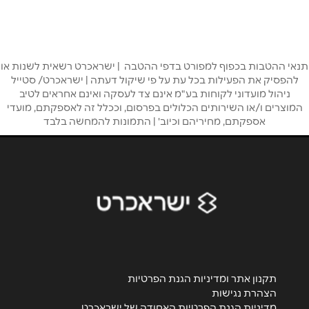
04-615-0595
שם מלא
*
טלפון
*
תנאי ההטבות בכפוף למפורט בדפי ההטבה | ישראכרט רשאית לשנות או
להפסיק את הפעילות בכל עת על פי שיקול דעתה | ישראכרט/ סטייל
ניהול מועדוני לקוחות בע"מ אינם צד לעסקה ואינם אחראים לטיב
המוצרים ו/או השירותים הכלולים בפרסום, וככלל זה לאספקתם, מועדי
אימייל
*
אספקתם, מחיריהם וכיוב' | התמונות להמחשה בלבד
נושא
*
אנא חזרו אלי בקשר ל...
הודעה
*
תקנון אתר ומדיניות הגנת הפרטיות
הצהרת נגישות
מדיניות הגנת הפרטיות האחודה של ישראכרט