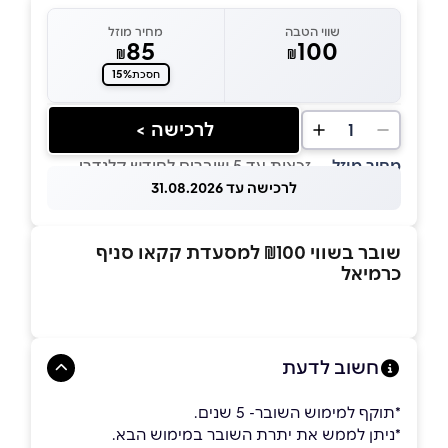
שווי הטבה
מחיר מוזל
85
100
₪
₪
15%
חסכת
לרכישה >
1
מחיר מוזל
— זכאות עד 5 שוברים לחודש קלנדרי
לרכישה עד 31.08.2026
שובר בשווי ₪100 למסעדת קקאו סניף
כרמיאל
חשוב לדעת
*תוקף למימוש השובר- 5 שנים.
*ניתן לממש את יתרת השובר במימוש הבא.