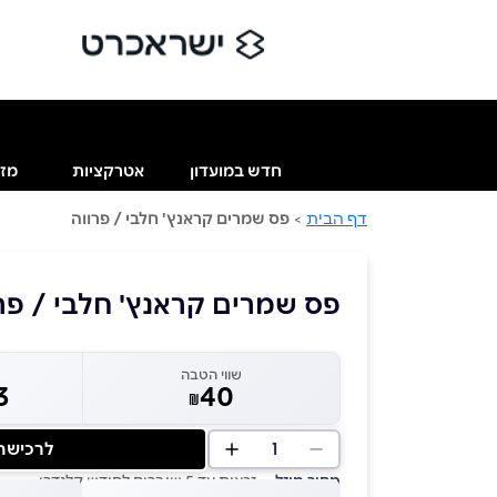
חדש במועדון
אטרקציות
מזו
דף הבית
>
פס שמרים קראנץ' חלבי / פרווה
פס שמרים קראנץ' חלבי / פר
שווי הטבה
3
40
₪
1
לרכישה
מחיר מוזל
— זכאות עד 5 שוברים לחודש קלנדרי