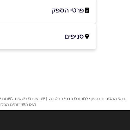
פרטי הספק
02-5812211
סניפים
ירושלים
שוה
שם מלא
*
קניון מלחה ירושלים
טלפון
*
02-6795395
נושא
*
באר שבע
באר
תנאי ההטבות בכפוף למפורט בדפי ההטבה | ישראכרט רשאית לשנות או ל
אנא חזרו אלי בקשר ל...
ו/או השירותים הכלו
תחנה מרכזית באר שבע
הודעה
*
08-6846010