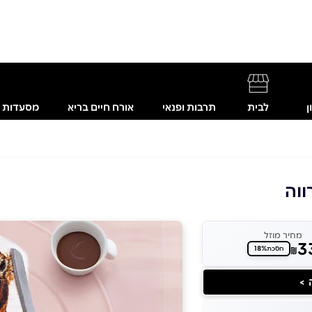
ן
לבית
תרבות ופנאי
אורח חיים בריא
מסעדות
ווה
מחיר מוזל
3
18%
₪
חסכת
 >