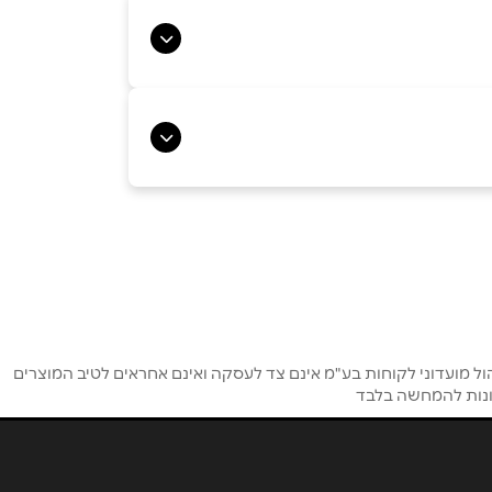
ירושלים
האומן ירושלים האומן 30
02-6481072
מודיעין
ל מועדוני לקוחות בע"מ אינם צד לעסקה ואינם אחראים לטיב המוצרים
מונות להמחשה בלבד
קניון עזריאלי מודיעין
08-9712888