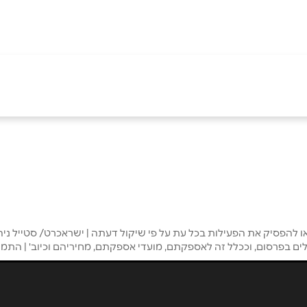
ם
ירושלים
איירפורט סיטי נתב''ג
תחנה מרכזית ירושלים
אימייל
*
02-5001179
03-9793933
 שבע
ירושלים
הפסיק את הפעילות בכל עת על פי שיקול דעתה | ישראכרט/ סטייל ניהו
לים בפרסום, וככלל זה לאספקתם, מועדי אספקתם, מחיריהם וכיוב' | הת
גרנד קניון באר שבע טוביהו
יפו 234
125
02-5387763
054-6929798