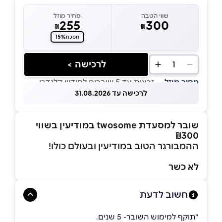
שווי הטבה
מחיר מוזל
255
300
₪
₪
15%
חסכת
לרכישה >
1
מחיר מוזל
— זכאות עד 5 שוברים לחודש קלנדרי
לרכישה עד 31.08.2026
שובר למסעדת twosome במודיעין בשווי
₪300
ההמבורגר הטוב במודיעין ובעולם כולו!
לא כשר
חשוב לדעת
*תוקף למימוש השובר- 5 שנים.