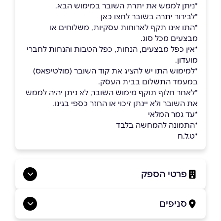
*ניתן לממש את יתרת השובר במימוש הבא.
*לבירור יתרה בשובר
לחצו כאן
*התו אינו תקף לארוחות עסקיות, משלוחים או
מבצעים מכל סוג.
*אין כפל מבצעים, הנחות, כפל הטבות והנחות לחברי
מועדון.
*למימוש התו יש להציג את קוד השובר (מולטיפאס)
במעמד התשלום בבית העסק.
*לאחר חלוף תוקף מימוש השובר, לא ניתן יהיה לממש
את השובר ולא יינתן זיכוי או החזר כספי בגינו.
*עד גמר המלאי
*התמונה להמחשה בלבד
*ט.ל.ח
פרטי הספק
0559969869
סניפים
בפייסבוק
באינסטגרם