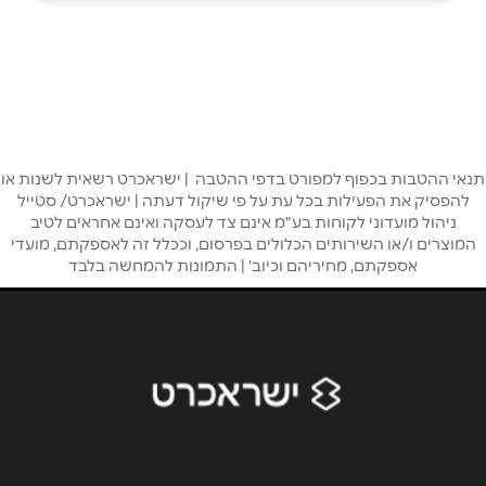
מודיעין
המעיין 2
0559969869
שם מלא
*
טלפון
*
תנאי ההטבות בכפוף למפורט בדפי ההטבה | ישראכרט רשאית לשנות או
להפסיק את הפעילות בכל עת על פי שיקול דעתה | ישראכרט/ סטייל
ניהול מועדוני לקוחות בע"מ אינם צד לעסקה ואינם אחראים לטיב
המוצרים ו/או השירותים הכלולים בפרסום, וככלל זה לאספקתם, מועדי
אימייל
*
אספקתם, מחיריהם וכיוב' | התמונות להמחשה בלבד
נושא
*
אנא חזרו אלי בקשר ל...
הודעה
*