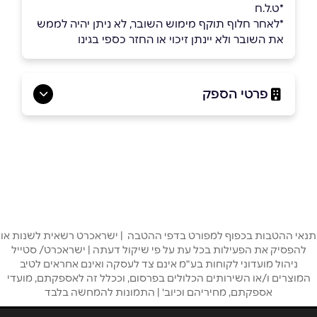
*ט.ל.ח
*לאחר חלוף תוקף מימוש השובר, לא ניתן יהיה לממש
את השובר ולא יינתן זיכוי או החזר כספי בגינו
פרטי הספק
0508884045
שם מלא
*
תנאי ההטבות בכפוף למפורט בדפי ההטבה | ישראכרט רשאית לשנות או
להפסיק את הפעילות בכל עת על פי שיקול דעתה | ישראכרט/ סטייל
ניהול מועדוני לקוחות בע"מ אינם צד לעסקה ואינם אחראים לטיב
טלפון
*
המוצרים ו/או השירותים הכלולים בפרסום, וככלל זה לאספקתם, מועדי
אספקתם, מחיריהם וכיוב' | התמונות להמחשה בלבד
אימייל
*