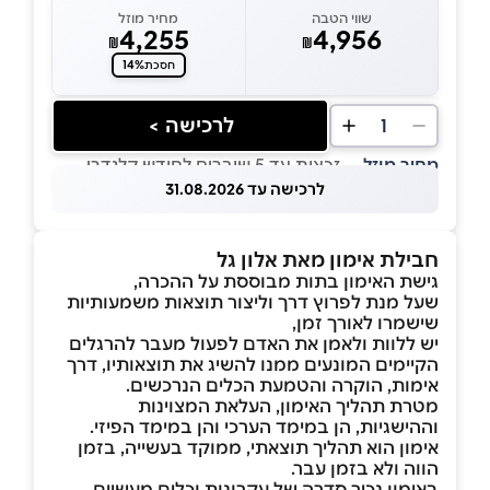
שווי הטבה
מחיר מוזל
4,255
4,956
₪
₪
14%
חסכת
לרכישה >
1
מחיר מוזל
— זכאות עד 5 שוברים לחודש קלנדרי
לרכישה עד 31.08.2026
חבילת אימון מאת אלון גל
גישת האימון בתות מבוססת על ההכרה,
שעל מנת לפרוץ דרך וליצור תוצאות משמעותיות
שישמרו לאורך זמן,
יש ללוות ולאמן את האדם לפעול מעבר להרגלים
הקיימים המונעים ממנו להשיג את תוצאותיו, דרך
אימות, הוקרה והטמעת הכלים הנרכשים.
מטרת תהליך האימון, העלאת המצוינות
וההישגיות, הן במימד הערכי והן במימד הפיזי.
אימון הוא תהליך תוצאתי, ממוקד בעשייה, בזמן
הווה ולא בזמן עבר.
באימון נכיר סדרה של עקרונות וכלים מעשיים