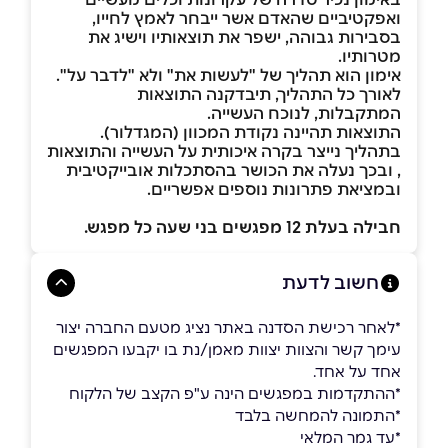
ואפקטיביים שהאדם אשר ייבחר לאמץ לחייו,
בסבירות גבוהה, ישפר את תוצאותיו וישיג את
מטרותיו.
אימון הוא תהליך של "לעשות את" ולא "לדבר על".
לאורך כל התהליך, תיבדקנה התוצאות
המתקבלות, לנוכח העשייה.
התוצאות תהיינה נקודת המכוון (המגדלור).
בתהליך נייצר בקרה איכותית על העשייה והתוצאות
, ובכך נעלה את הכושר בהסתכלות אובייקטיבית
ובמציאת פתרונות נוספים אפשריים.
חבילה בעלת 12 מפגשים בני שעה כל מפגש.
חשוב לדעת
*לאחר רכישת הסדנה באתר נציג מטעם החברה יצור
עימך קשר והצוות יצוות מאמן/נת בו יקבעו המפגשים
אחד על אחד.
*ההתקדמות במפגשים הינה ע"פ הקצב של הלקוח
*התמונה להמחשה בלבד
*עד גמר המלאי