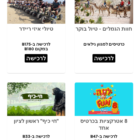
חוות הגמלים - טיול בוקר
טיולי איזי ריידר
כרטיסים למגוון גילאים
לרכישה ב-₪175
במקום ₪180
לרכישה
לרכישה
8 אטרקציות בכרטיס
"חי כיף" ראשון לציון
אחד
לרכישה ב-₪47
לרכישה ב-₪33