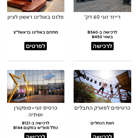
רייזר זוגי 60 דק'
פלנט באולינג ראשון לציון
לרכישה ב-₪360
מתחם באולינג בראשל"צ
בשווי ₪450
לרכישה
לפרטים
כרטיסים לפארק החבלים
כרטיס זוגי+פופקורן
ושתיה
חוות הגמלים
לרכישה ב-₪121
כולל סופ"ש במקום ₪144
לרכישה
לרכישה