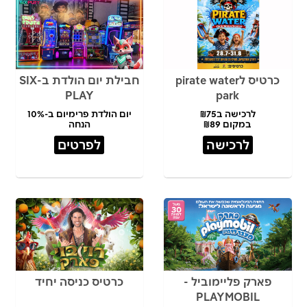
כרטיס לpirate water
חבילת יום הולדת ב-SIX
PLAY
park
לרכישה ב₪75
יום הולדת פרימיום ב-10%
במקום ₪89
הנחה
לרכישה
לפרטים
פארק פליימוביל -
כרטיס כניסה יחיד
PLAYMOBIL