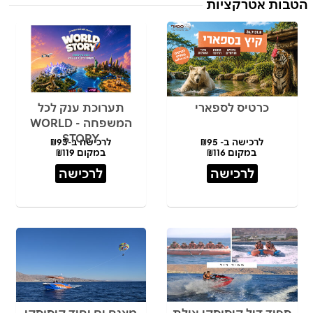
הטבות אטרקציות
כרטיס לספארי
תערוכת ענק לכל
המשפחה - WORLD
STORY
לרכישה ב- ₪95
לרכישה ב-₪93
במקום ₪116
במקום ₪119
לרכישה
לרכישה