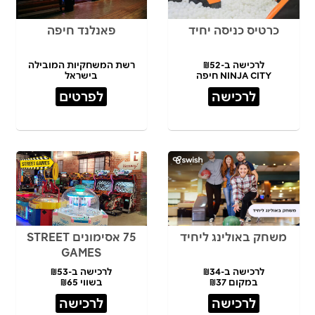
כרטיס כניסה יחיד
פאנלנד חיפה
לרכישה ב-₪52
רשת המשחקיות המובילה
NINJA CITY חיפה
בישראל
לרכישה
לפרטים
משחק באולינג ליחיד
75 אסימונים STREET
GAMES
לרכישה ב-₪34
לרכישה ב-₪53
במקום ₪37
בשווי ₪65
לרכישה
לרכישה