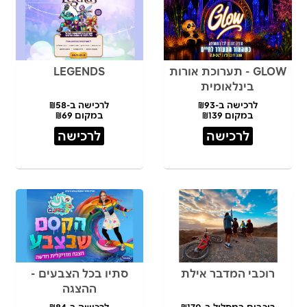
GLOW - תערוכת אורות
LEGENDS
בינלאומית
לרכישה ב-₪93
לרכישה ב-₪58
במקום ₪139
במקום ₪69
לרכישה
לרכישה
רוכבי המדבר אילת
סתיו בכל הצבעים -
ההצגה
רוכבים במסלול ב-₪170
לרכישה ב-₪84