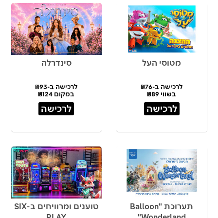
מטוסי העל
סינדרלה
לרכישה ב-₪76
לרכישה ב-₪93
בשווי ₪89
במקום ₪124
לרכישה
לרכישה
תערוכת "Balloon
טוענים ומרוויחים ב-SIX
PLAY
Wonderland"