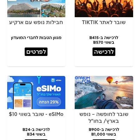
שובר לאתר TIKTIK
חבילות נופש עם ארקיע
לרכישה ב-₪415
מגוון הטבות לחברי המועדון
בשווי ₪570
לרכישה
לפרטים
שובר לחופשה – נופש
eSIMo - שובר בשווי $10
בארץ/ בחו"ל
לרכישה ב-₪900
לרכישה ב-₪24
בשווי ₪1,000
בשווי ₪34