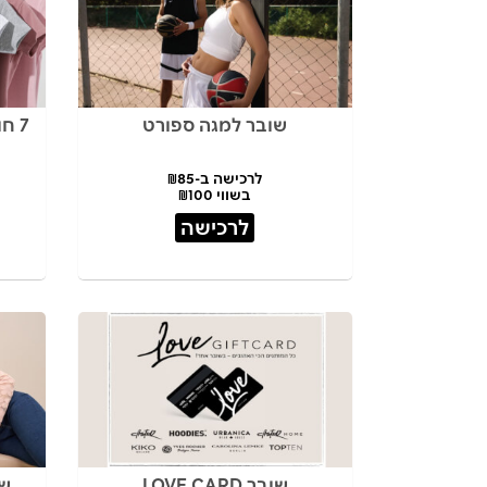
שובר למגה ספורט
7 חולצות בית ספרGOLF KIDS
לרכישה ב-₪85
בשווי ₪100
לרכישה
שובר LOVE CARD
שוב