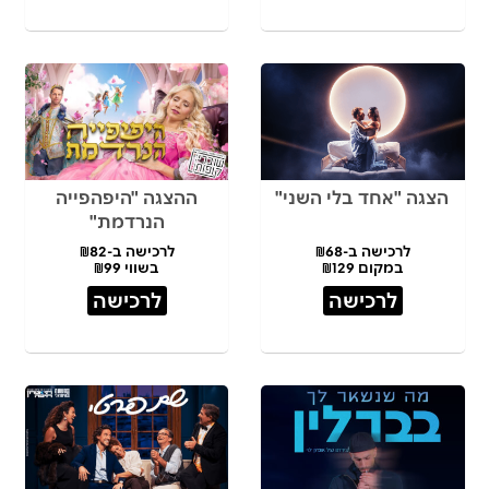
הצגה "אחד בלי השני"
ההצגה "היפהפייה
הנרדמת"
לרכישה ב-₪68
לרכישה ב-₪82
במקום ₪129
בשווי ₪99
לרכישה
לרכישה