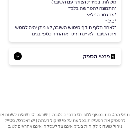
משלוח, במידת הצורך עם השובר)
*התמונה להמחשה בלבד
*עד גמר המלאי
*ט.ל.ח
*לאחר חלוף תוקף מימוש השובר, לא ניתן יהיה לממש
את השובר ולא יינתן זיכוי או החזר כספי בגינו
פרטי הספק
באתר
בפייסבוק
באינסטגרם
ביוטיוב
שם מלא
*
תנאי ההטבות בכפוף למפורט בדפי ההטבה | ישראכרט רשאית לשנות או
להפסיק את הפעילות בכל עת על פי שיקול דעתה | ישראכרט/ סטייל
ניהול מועדוני לקוחות בע"מ אינם צד לעסקה ואינם אחראים לטיב
טלפון
*