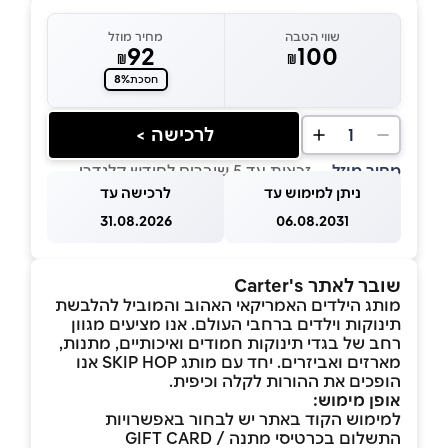
שווי הטבה
מחיר מוזל
92
100
₪
₪
8%
חסכת
לרכישה >
1
מחיר מוזל
— זכאות עד 5 שוברים לחודש קלנדרי
ניתן למימוש עד
לרכישה עד
31.08.2026
06.08.2031
שובר לאתר Carter's
מותג הילדים האמריקאי האהוב והמוביל להלבשת
תינוקות וילדים ברחבי העולם. אנו מציעים מגוון
רחב של בגדי תינוקות חמודים ואיכותיים, מתנות,
מארזים ואביזרים. יחד עם מותג SKIP HOP אנו
הופכים את ההורות לקלה וכיפית.
אופן מימוש:
למימוש הקוד באתר יש לבחור באפשרויות
התשלום בכרטיסי מתנה / GIFT CARD