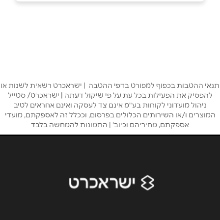
08-6269451
באתר
בפייסבוק
באינסטגרם
ביוטיוב
תנאי ההטבות בכפוף למפורט בדפי ההטבה | ישראכרט רשאית לשנות או
להפסיק את הפעילות בכל עת על פי שיקול דעתה | ישראכרט/ סטייל
שם מלא
*
ניהול מועדוני לקוחות בע"מ אינם צד לעסקה ואינם אחראים לטיב
המוצרים ו/או השירותים הכלולים בפרסום, וככלל זה לאספקתם, מועדי
אספקתם, מחיריהם וכיוב' | התמונות להמחשה בלבד
טלפון
*
אימייל
*
נושא
*
אנא חזרו אלי בקשר ל...