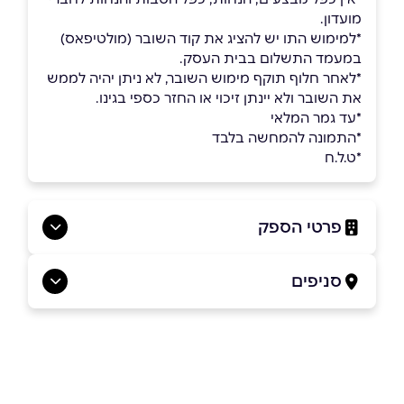
מועדון.
*למימוש התו יש להציג את קוד השובר (מולטיפאס)
במעמד התשלום בבית העסק.
*לאחר חלוף תוקף מימוש השובר, לא ניתן יהיה לממש
את השובר ולא יינתן זיכוי או החזר כספי בגינו.
*עד גמר המלאי
*התמונה להמחשה בלבד
*ט.ל.ח
פרטי הספק
074-7009755
סניפים
באתר
באינסטגרם
בני ברק
הירקון 73
074-7009755
שם מלא
*