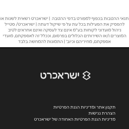
טלפון
*
תנאי ההטבות בכפוף למפורט בדפי ההטבה | ישראכרט רשאית לשנות או
להפסיק את הפעילות בכל עת על פי שיקול דעתה | ישראכרט/ סטייל
ניהול מועדוני לקוחות בע"מ אינם צד לעסקה ואינם אחראים לטיב
המוצרים ו/או השירותים הכלולים בפרסום, וככלל זה לאספקתם, מועדי
אימייל
*
אספקתם, מחיריהם וכיוב' | התמונות להמחשה בלבד
נושא
*
אנא חזרו אלי בקשר ל...
הודעה
*
תקנון אתר ומדיניות הגנת הפרטיות
הצהרת נגישות
מדיניות הגנת הפרטיות האחודה של ישראכרט
שליחה