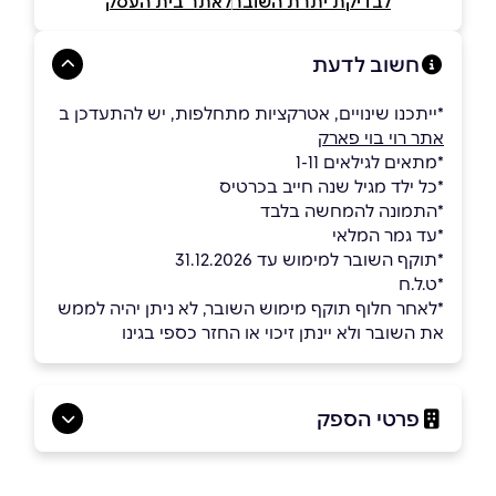
לבדיקת יתרת השובר
לאתר בית העסק
חשוב לדעת
*ייתכנו שינויים, אטרקציות מתחלפות, יש להתעדכן ב
אתר רוי בוי פארק
*מתאים לגילאים 1-11
*כל ילד מגיל שנה חייב בכרטיס
ָ*התמונה להמחשה בלבד
ָָ*עד גמר המלאי
*תוקף השובר למימוש עד 31.12.2026
*ט.ל.ח
*לאחר חלוף תוקף מימוש השובר, לא ניתן יהיה לממש
את השובר ולא יינתן זיכוי או החזר כספי בגינו
פרטי הספק
052-5470047