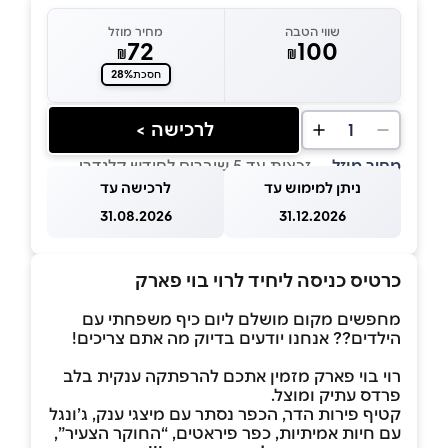
שווי הטבה
מחיר מוזל
72
100
₪
₪
28%
חסכת
לרכישה >
1
מחיר מוזל
— זכאות עד 5 שוברים לחודש קלנדרי
ניתן למימוש עד
לרכישה עד
31.08.2026
31.12.2026
כרטיס כניסה ליחיד לרוי בוי פארק
מחפשים מקום מושלם ליום כיף משפחתי עם
הילדים?? אנחנו יודעים בדיוק מה אתם צריכים!
רוי בוי פארק מזמין אתכם להרפתקה ענקית בלב
פרדס עתיק ומוצל.
קטיף פירות הדר, הכפר נסתר עם מיצגי ענק, ג’ונגל
עם חיות אמיתיות, כפר פיראטים, “החוקר הצעיר”,