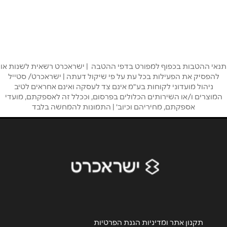
באתר
שם מלא
*
תנאי ההטבות בכפוף למפורט בדפי ההטבה | ישראכרט רשאית לשנות או
להפסיק את הפעילות בכל עת על פי שיקול דעתה | ישראכרט/ סטייל
ניהול מועדוני לקוחות בע"מ אינם צד לעסקה ואינם אחראים לטיב
טלפון
*
המוצרים ו/או השירותים הכלולים בפרסום, וככלל זה לאספקתם, מועדי
אספקתם, מחיריהם וכיוב' | התמונות להמחשה בלבד
אימייל
*
נושא
*
אנא חזרו אלי בקשר ל...
הודעה
*
תקנון אתר ומדיניות הגנת הפרטיות