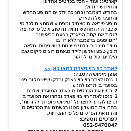
קארטינג ועוד –
הכל בכרטיס אחד!!!
והחידוש הגדול:
בחודש דצמבר ובחנוכה יתקיים המופע החדש
והחגיגי של הפארק.
מופע פיראטים מצחיק ומפתיע שמתאים לכל מי
שכבר היה ומחפש חוויה חדשה, ולכל מי שרוצה
לגלות את קסם הפארק בפעם הראשונה.
*המופעים בדצמבר ללא רוי בוי
חוויה חורפית בלתי נשכחת למשפחות, מלאה
תוכן, טבע ואקשן לילדים.
אתם רוצים מקום שבו
הילדים יכולים לחקור,
לאתר רוי בוי פארק לחצו כאן>>
אופן מימוש ההטבה:
1. כנסו לאתר רוי בוי פארק ובדקו שיש מקום פנוי
במועד בו תרצו להגיע.
2. רכשו את הכרטיסים באתר המועדון שלכם.
3. כנסו לאתר רוי בוי פארק ובחרו את המועד בו
תרצו להגיע, לחצו על `מימוש מועדוני לקוחות`,
בחרו את המועדון ממנו רכשתם את הכרטיסים
והזינו את הפרטים על פי ההנחיות.
לפרטים נוספים:
052-5470047