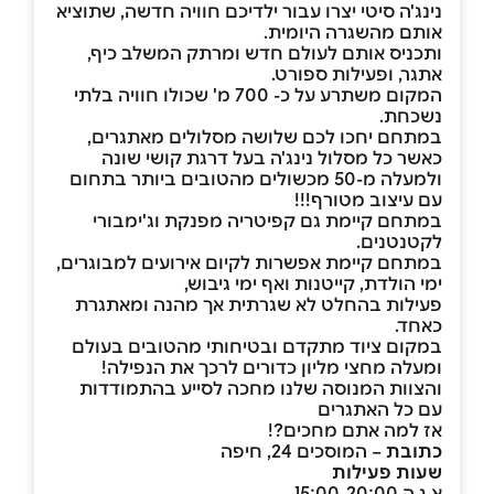
נינג'ה סיטי יצרו עבור ילדיכם חוויה חדשה, שתוציא
אותם מהשגרה היומית.
ותכניס אותם לעולם חדש ומרתק המשלב כיף,
אתגר, ופעילות ספורט.
המקום משתרע על כ- 700 מ' שכולו חוויה בלתי
נשכחת.
במתחם יחכו לכם שלושה מסלולים מאתגרים,
כאשר כל מסלול נינג'ה בעל דרגת קושי שונה
ולמעלה מ-50 מכשולים מהטובים ביותר בתחום
עם עיצוב מטורף!!!
במתחם קיימת גם קפיטריה מפנקת וג'ימבורי
לקטנטנים.
במתחם קיימת אפשרות לקיום אירועים למבוגרים,
ימי הולדת, קייטנות ואף ימי גיבוש,
פעילות בהחלט לא שגרתית אך מהנה ומאתגרת
כאחד.
במקום ציוד מתקדם ובטיחותי מהטובים בעולם
ומעלה מחצי מליון כדורים לרכך את הנפילה!
והצוות המנוסה שלנו מחכה לסייע בהתמודדות
עם כל האתגרים
אז למה אתם מחכים?!
כתובת
– המוסכים 24, חיפה
שעות פעילות
א,ג,ה 15:00-20:00