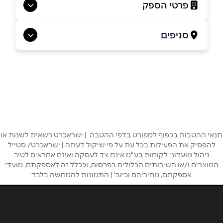
פרטי הספק
077-8050564
סניפים
באתר
בפייסבוק
באינסטגרם
חיפה
המוסכים 24
077-8050564
שם מלא
*
טלפון
*
תנאי ההטבות בכפוף למפורט בדפי ההטבה | ישראכרט רשאית לשנות או
להפסיק את הפעילות בכל עת על פי שיקול דעתה | ישראכרט/ סטייל
ניהול מועדוני לקוחות בע"מ אינם צד לעסקה ואינם אחראים לטיב
המוצרים ו/או השירותים הכלולים בפרסום, וככלל זה לאספקתם, מועדי
אימייל
*
אספקתם, מחיריהם וכיוב' | התמונות להמחשה בלבד
נושא
*
אנא חזרו אלי בקשר ל...