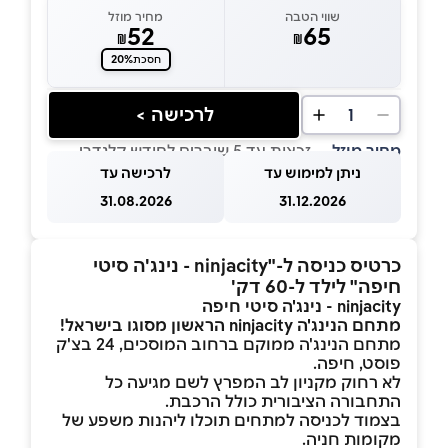
שווי הטבה
מחיר מוזל
52
65
₪
₪
20%
חסכת
לרכישה >
1
מחיר מוזל
— זכאות עד 5 שוברים לחודש קלנדרי
ניתן למימוש עד
לרכישה עד
31.08.2026
31.12.2026
כרטיס כניסה ל-"ninjacity - נינג'ה סיטי
חיפה"
לילד ל-60 דק'
ninjacity - נינג'ה סיטי חיפה
מתחם הנינג'ה ninjacity הראשון מסוגו בישראל!
מתחם הנינג'ה ממוקם ברחוב המוסכים, 24 בצ'ק
פוסט, חיפה.
לא רחוק מקניון לב המפרץ לשם מגיעה כל
התחבורה הציבורית כולל הרכבת.
בצמוד לכניסה למתחים תוכלו ליהנות משפע של
מקומות חניה.