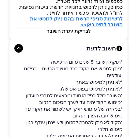
כפכפים וציוד נלווה לכל מטרה.
כמו כן, ניתן לרכוש בחנויות הרשת ביטוח נסיעות
לחו”ל ולהשכיר מכשיר איתור לווייני.
לרשימת סניפי הרשת בהם ניתן לממש את
השובר לחצו כאן>>
לבדיקת יתרת השובר
חשוב לדעת
*תוקף השובר 5 שנים מיום הרכישה
*ניתן לממש את הקוד בכל חנויות הרשת – רגילות
ועודפים
*לא ניתן למימוש באתר
*לא ניתן למימוש בפופ-אפ שלג
*השובר כולל כפל הנחות ומבצעים לחברי מועדון
*מימוש הקוד יהיה עד לערך הסכום הנקוב
*במקרה של מימוש חלקי יש לשמור את הקוד עד
מימוש גובה הערך הנקוב
*הקוד לא ניתן להמרה למזומן ולא יינתן עודף בגין
מימוש חלקי
*גניבה/אובדן- באחריות המחזיק בלבד