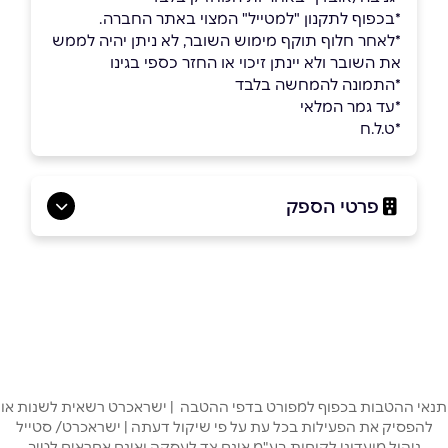
*בכפוף לתקנון "למטייל" המצוי באתר החברה.
*לאחר חלוף תוקף מימוש השובר, לא ניתן יהיה לממש
את השובר ולא יינתן זיכוי או החזר כספי בגינו
*התמונה להמחשה בלבד
*עד גמר המלאי
*ט.ל.ח
פרטי הספק
שם מלא
*
טלפון
*
תנאי ההטבות בכפוף למפורט בדפי ההטבה | ישראכרט רשאית לשנות או
להפסיק את הפעילות בכל עת על פי שיקול דעתה | ישראכרט/ סטייל
אימייל
*
ניהול מועדוני לקוחות בע"מ אינם צד לעסקה ואינם אחראים לטיב