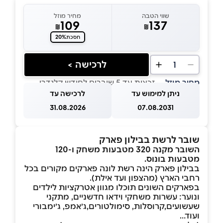
שווי הטבה
מחיר מוזל
109
137
₪
₪
20%
חסכת
לרכישה >
1
מחיר מוזל
— זכאות עד 5 שוברים לחודש קלנדרי
ניתן למימוש עד
לרכישה עד
31.08.2026
07.08.2031
שובר לרשת בבילון פארק
השובר מקנה 320 מטבעות משחק ו-120
מטבעות בונוס.
בבילון פארק הינה רשת לונה פארקים מקורים בכל
רחבי הארץ (מהצפון ועד אילת).
בפארקים השונים תוכלו מגוון אטרקציות לילדים
ונוער: עשרות משחקי וידאו חדשניים, מתקני
שעשועים,קרוסלות, סימולטורים,ג׳אמפ, ג׳ימבורי
ועוד…