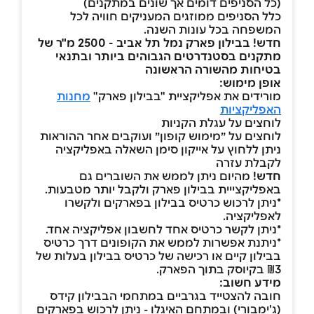
(כל הסניפים דומים אך שונים במתקנים)
כלל הסניפים ממוזגים המעניקים חוויה לכל
המשפחה בכל עונות השנה.
חדש! בבילון פארק נמל תל אביב - 2500 מ"ר של
מתקנים בסטנדרטים הגבוהים ביותר ובתנאי
בטיחות מהשורה הראשונה
אופן מימוש:
מורידים את אפליקציית "בבילון פארק"
מחנות
האפליקציות
לוחצים על עגלת הקניות
לוחצים על ״מימוש קופון״ ועוקבים אחר ההוראות
ניתן ללחוץ על אייקון סימן השאלה באפליקציה
לקבלת עזרה
חדש!
מהיום ניתן לממש את השוברים גם
באפליקצייית בבילון פארק ולקבל יותר מטבעות.
*
ניתן לרכוש כרטיס בבילון בפארקים ולקשרו
לאפליקציה.
*
ניתן לקשר כרטיס אחד לחשבון אפליקציה אחד.
*ניתנת אפשרות לממש את הקופונים דרך כרטיס
בבילון קיים או רכישה של כרטיס בבילון בעלות של
₪3 בקיוסק בתוך הפארק.
מידע חשוב:
חובה להצטייד בגרביים במתחמי הבבילון קידס
(ג'ימבורי) ובמתחם האיגלו - ניתן לרכוש בפארקים