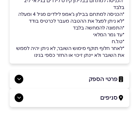
*הכניסה למתחם בבלילון קידס לילדים בגילאי 2-7
בלבד
*הכניסה למתחם בבילון ג'אמפ לילדים מגיל 4 ומעלה
*לא ניתן לפצל את ההטבה מעבר לכרטיס בודד
*התמונה להמחשה בלבד
*עד גמר המלאי
*ט.ל.ח
*לאחר חלוף תוקף מימוש השובר, לא ניתן יהיה לממש
את השובר ולא יינתן זיכוי או החזר כספי בגינו
פרטי הספק
*3084
סניפים
אילת
שם מלא
*
קניון אייס מול אילת
*3084